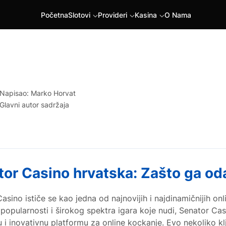
Početna
Slotovi
Provideri
Kasina
O Nama
Book of Ra Deluxe
Pragmatic Play
Rizk Casino
Lucky Lady’s Charm Deluxe
Greentube (Novamatic)
Germania Casino
Napisao:
Marko Horvat
Sweet Bonanza
Amusnet (EGT)
Favbet Casino
Glavni autor sadržaja
Shining Crown
Play’n GO
Arena Casino
Sizzling Hot Deluxe
Playtech
Admiral Casino
Casino hrvatska: Zašto ga odabrati?
 pregled igara u Senator casino online
or Casino hrvatska: Zašto ga od
Gates of Olympus
Playson
Senator Casino
obrodošlice i besplatne vrtnje u Senator Casino Hrvatska
Dog House Megaways
Microgaming
SuperSport Casino
asino ističe se kao jedna od najnovijih i najdinamičnijih onl
 Wins na Senator Casino
popularnosti i širokog spektra igara koje nudi, Senator Casi
ic Play Turnir u Senator Casino
Sugar Rush
Netent
PSK Casino
i inovativnu platformu za online kockanje. Evo nekoliko k