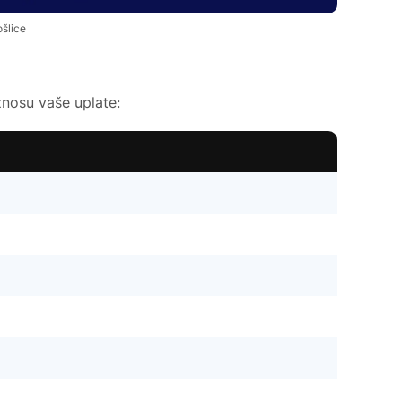
̌lice
iznosu vaše uplate: