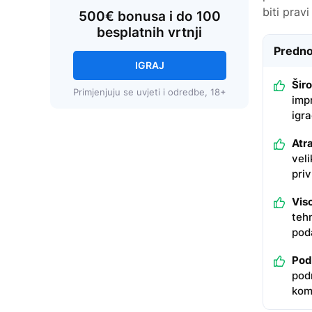
SpinDay
biti pravi
500€ bonusa i do 100
besplatnih vrtnji
Bonus z
Predno
Bonus z
IGRAJ
Happy H
Šir
Primjenjuju se uvjeti i odredbe, 18+
impr
Super 
igr
VIP Pr
Atra
Metode 
veli
priv
Licenci
Kako z
Viso
tehn
Senato
poda
Pod
podr
kom