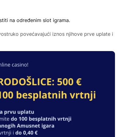
stiti na određenim slot igrama.
ostruko povećavajući iznos njihove prve uplate i