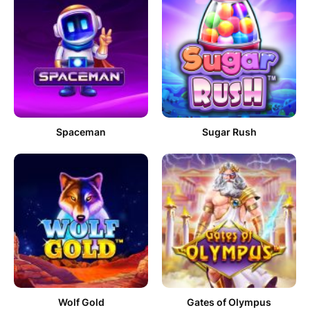
Spaceman
Sugar Rush
Wolf Gold
Gates of Olympus