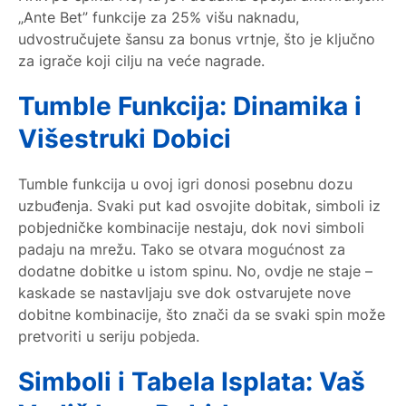
„Ante Bet” funkcije za 25% višu naknadu,
udvostručujete šansu za bonus vrtnje, što je ključno
za igrače koji cilju na veće nagrade.
Tumble Funkcija: Dinamika i
Višestruki Dobici
Tumble funkcija u ovoj igri donosi posebnu dozu
uzbuđenja. Svaki put kad osvojite dobitak, simboli iz
pobjedničke kombinacije nestaju, dok novi simboli
padaju na mrežu. Tako se otvara mogućnost za
dodatne dobitke u istom spinu. No, ovdje ne staje –
kaskade se nastavljaju sve dok ostvarujete nove
dobitne kombinacije, što znači da se svaki spin može
pretvoriti u seriju pobjeda.
Simboli i Tabela Isplata: Vaš