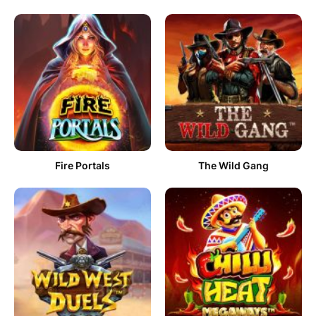
Fire Portals
The Wild Gang