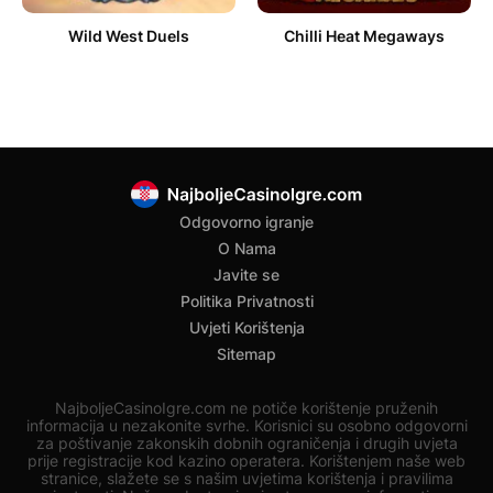
Wild West Duels
Chilli Heat Megaways
Odgovorno igranje
O Nama
Javite se
Politika Privatnosti
Uvjeti Korištenja
Sitemap
NajboljeCasinoIgre.com ne potiče korištenje pruženih
informacija u nezakonite svrhe. Korisnici su osobno odgovorni
za poštivanje zakonskih dobnih ograničenja i drugih uvjeta
prije registracije kod kazino operatera. Korištenjem naše web
stranice, slažete se s našim uvjetima korištenja i pravilima