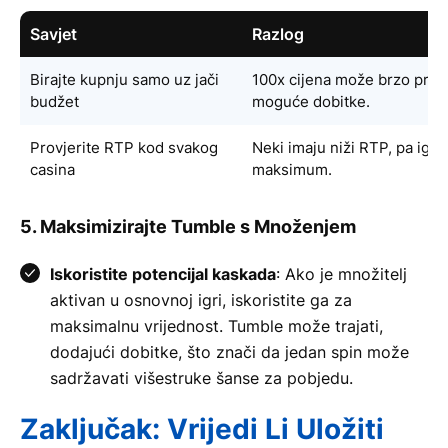
Savjet
Razlog
Birajte kupnju samo uz jači
100x cijena može brzo progu
budžet
moguće dobitke.
Provjerite RTP kod svakog
Neki imaju niži RTP, pa igraj
casina
maksimum.
5. Maksimizirajte Tumble s Množenjem
Iskoristite potencijal kaskada
: Ako je množitelj
aktivan u osnovnoj igri, iskoristite ga za
maksimalnu vrijednost. Tumble može trajati,
dodajući dobitke, što znači da jedan spin može
sadržavati višestruke šanse za pobjedu.
Zaključak: Vrijedi Li Uložiti