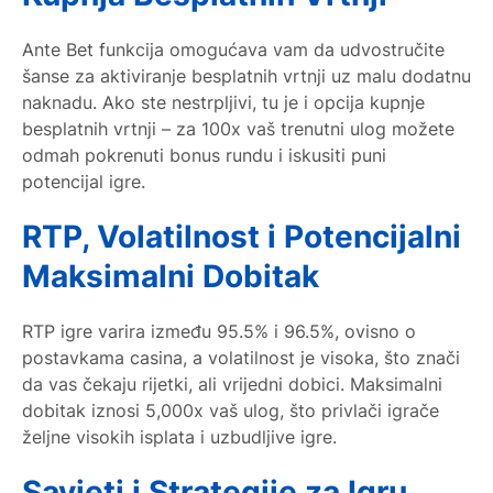
Ante Bet funkcija omogućava vam da udvostručite
šanse za aktiviranje besplatnih vrtnji uz malu dodatnu
naknadu. Ako ste nestrpljivi, tu je i opcija kupnje
besplatnih vrtnji – za 100x vaš trenutni ulog možete
odmah pokrenuti bonus rundu i iskusiti puni
potencijal igre.
RTP, Volatilnost i Potencijalni
Maksimalni Dobitak
RTP igre varira između 95.5% i 96.5%, ovisno o
postavkama casina, a volatilnost je visoka, što znači
da vas čekaju rijetki, ali vrijedni dobici. Maksimalni
dobitak iznosi 5,000x vaš ulog, što privlači igrače
željne visokih isplata i uzbudljive igre.
Savjeti i Strategije za Igru