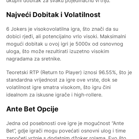
ukupni dobitak za svaku pojedinačnu vrtnju.
Najveći Dobitak i Volatilnost
6 Jokers je visokovolatilna igra, što znači da su
dobici rjeđi, ali potencijalno vrlo visoki. Maksimalni
mogući dobitak u ovoj igri je 5000x od osnovnog
uloga, što može rezultirati izuzetno visokim
nagradama za sretnike.
Teoretski RTP (Return to Player) iznosi 96.55%, što je
standardna vrijednost za igre ove vrste, dok se
volatilnost igre smatra visokom, što igru čini
idealnom za iskusne igrače i high-rollere.
Ante Bet Opcije
Jedna od posebnosti ove igre je mogućnost “Ante
Bet”, gdje igrači mogu povećati osnovni ulog i time
započeti vrtnje s dodatnim džoker rolama. Evo što