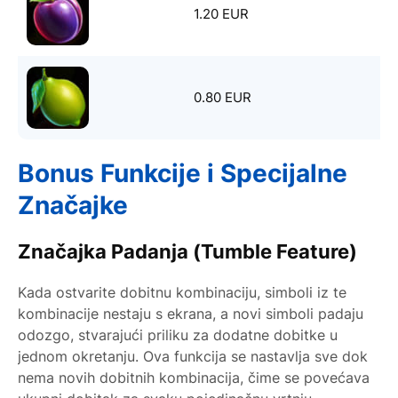
1.20 EUR
0.80 EUR
Bonus Funkcije i Specijalne
Značajke
Značajka Padanja (Tumble Feature)
Kada ostvarite dobitnu kombinaciju, simboli iz te
kombinacije nestaju s ekrana, a novi simboli padaju
odozgo, stvarajući priliku za dodatne dobitke u
jednom okretanju. Ova funkcija se nastavlja sve dok
nema novih dobitnih kombinacija, čime se povećava