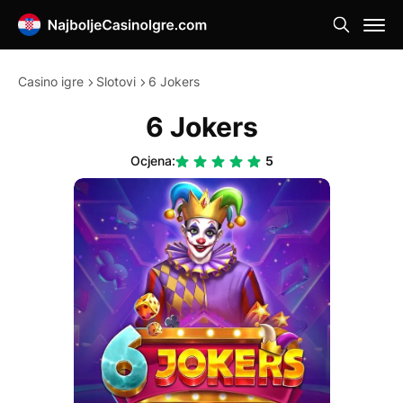
Casino igre
Slotovi
6 Jokers
6 Jokers
Ocjena:
5