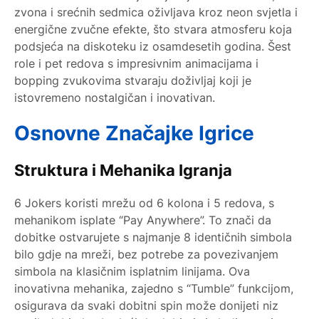
zvona i srećnih sedmica oživljava kroz neon svjetla i
energične zvučne efekte, što stvara atmosferu koja
podsjeća na diskoteku iz osamdesetih godina. Šest
role i pet redova s impresivnim animacijama i
bopping zvukovima stvaraju doživljaj koji je
istovremeno nostalgičan i inovativan.
Osnovne Značajke Igrice
Struktura i Mehanika Igranja
6 Jokers koristi mrežu od 6 kolona i 5 redova, s
mehanikom isplate “Pay Anywhere”. To znači da
dobitke ostvarujete s najmanje 8 identičnih simbola
bilo gdje na mreži, bez potrebe za povezivanjem
simbola na klasičnim isplatnim linijama. Ova
inovativna mehanika, zajedno s “Tumble” funkcijom,
osigurava da svaki dobitni spin može donijeti niz