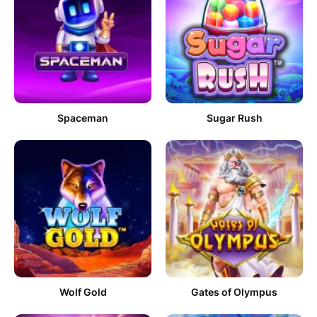
Spaceman
Sugar Rush
Wolf Gold
Gates of Olympus