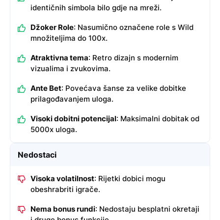
identičnih simbola bilo gdje na mreži.
Džoker Role
: Nasumično označene role s Wild
množiteljima do 100x.
Atraktivna tema
: Retro dizajn s modernim
vizualima i zvukovima.
Ante Bet
: Povećava šanse za velike dobitke
prilagođavanjem uloga.
Visoki dobitni potencijal
: Maksimalni dobitak od
5000x uloga.
Nedostaci
Visoka volatilnost
: Rijetki dobici mogu
obeshrabriti igrače.
Nema bonus rundi
: Nedostaju besplatni okretaji
i druge bonus funkcije.