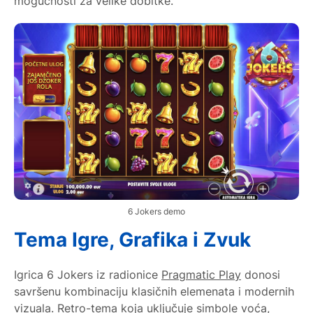
mogućnosti za velike dobitke.
Najpopularnije Igre Od Pragmatic Play
6 Jokers demo
Tema Igre, Grafika i Zvuk
Igrica 6 Jokers iz radionice
Pragmatic Play
donosi
savršenu kombinaciju klasičnih elemenata i modernih
vizuala. Retro-tema koja uključuje simbole voća,