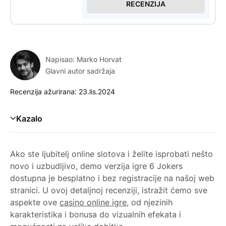
RECENZIJA
Napisao:
Marko Horvat
Glavni autor sadržaja
Recenzija ažurirana: 23.lis.2024
Kazalo
Tema Igre, Grafika i Zvuk
Osnovne Značajke Igrice
Ako ste ljubitelj online slotova i želite isprobati nešto
Simboli i Isplatna Tablica
novo i uzbudljivo, demo verzija igre 6 Jokers
dostupna je besplatno i bez registracije na našoj web
Bonus Funkcije i Specijalne Značajke
stranici. U ovoj detaljnoj recenziji, istražit ćemo sve
Zaključak: Vrijedi li Igrati 6 Jokers?
aspekte ove
casino online igre
, od njezinih
karakteristika i bonusa do vizualnih efekata i
Često Postavljana Pitanja (FAQ)