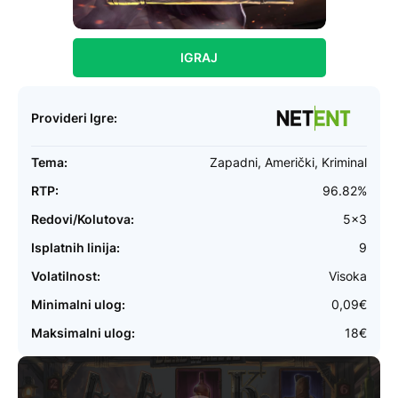
IGRAJ
Provideri Igre:
Tema:
Zapadni, Američki, Kriminal
RTP:
96.82%
Redovi/Kolutova:
5×3
Isplatnih linija:
9
Volatilnost:
Visoka
Minimalni ulog:
0,09€
Maksimalni ulog:
18€