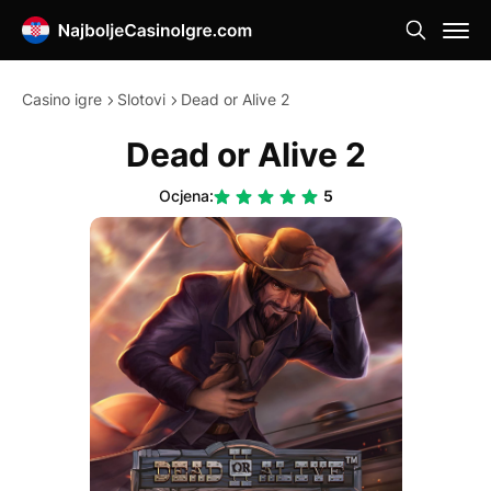
Casino igre
Slotovi
Dead or Alive 2
Dead or Alive 2
Ocjena:
5