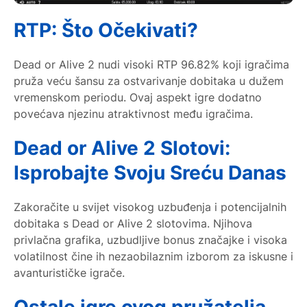
RTP: Što Očekivati?
Dead or Alive 2 nudi visoki RTP 96.82% koji igračima
pruža veću šansu za ostvarivanje dobitaka u dužem
vremenskom periodu. Ovaj aspekt igre dodatno
povećava njezinu atraktivnost među igračima.
Dead or Alive 2 Slotovi:
Isprobajte Svoju Sreću Danas
Zakoračite u svijet visokog uzbuđenja i potencijalnih
dobitaka s Dead or Alive 2 slotovima. Njihova
privlačna grafika, uzbudljive bonus značajke i visoka
volatilnost čine ih nezaobilaznim izborom za iskusne i
avanturističke igrače.