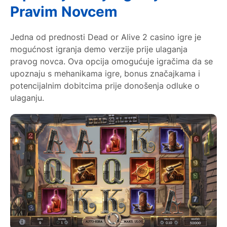
Pravim Novcem
Jedna od prednosti Dead or Alive 2 casino igre je
mogućnost igranja demo verzije prije ulaganja
pravog novca. Ova opcija omogućuje igračima da se
upoznaju s mehanikama igre, bonus značajkama i
potencijalnim dobitcima prije donošenja odluke o
ulaganju.