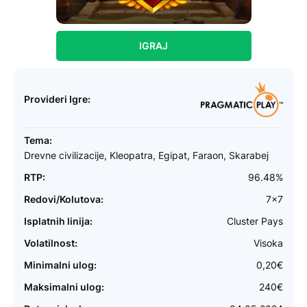
IGRAJ
Provideri Igre:
Tema:
Drevne civilizacije, Kleopatra, Egipat, Faraon, Skarabej
RTP:
96.48%
Redovi/Kolutova:
7×7
Isplatnih linija:
Cluster Pays
Volatilnost:
Visoka
Minimalni ulog:
0,20€
Maksimalni ulog:
240€