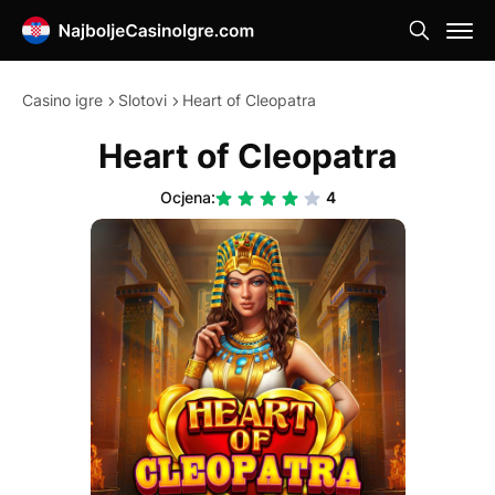
Casino igre
Slotovi
Heart of Cleopatra
Heart of Cleopatra
Ocjena:
4