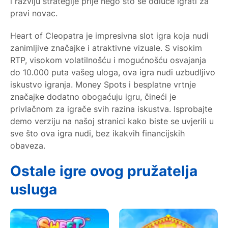
i razviju strategije prije nego što se odluče igrati za
pravi novac.
Heart of Cleopatra je impresivna slot igra koja nudi
zanimljive značajke i atraktivne vizuale. S visokim
RTP, visokom volatilnošću i mogućnošću osvajanja
do 10.000 puta vašeg uloga, ova igra nudi uzbudljivo
iskustvo igranja. Money Spots i besplatne vrtnje
značajke dodatno obogaćuju igru, čineći je
privlačnom za igrače svih razina iskustva. Isprobajte
demo verziju na našoj stranici kako biste se uvjerili u
sve što ova igra nudi, bez ikakvih financijskih
obaveza.
Ostale igre ovog pružatelja
usluga