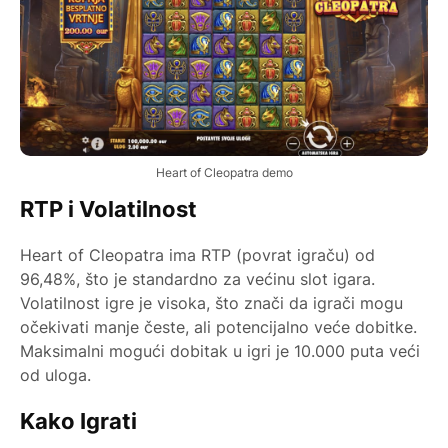
Heart of Cleopatra demo
RTP i Volatilnost
Heart of Cleopatra ima RTP (povrat igraču) od
96,48%, što je standardno za većinu slot igara.
Volatilnost igre je visoka, što znači da igrači mogu
očekivati manje česte, ali potencijalno veće dobitke.
Maksimalni mogući dobitak u igri je 10.000 puta veći
od uloga.
Kako Igrati