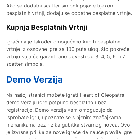
Ako se dodatni scatter simboli pojave tijekom
besplatnih vrtnji, dodaju se dodatne besplatne vrtnje.
Kupnja Besplatnih Vrtnji
Igračima je također omogućeno kupiti besplatne
vrtnje iz osnovne igre za 100 puta ulog, što pokreće
vrtnju koja će garantirano dovesti do 3, 4, 5, 6 ili 7
scatter simbola.
Demo Verzija
Na našoj stranici možete igrati Heart of Cleopatra
demo verziju igre potpuno besplatno i bez
registracije. Demo verzija vam omogućuje da
isprobate igru, upoznate se s njenim značajkama i
mehanikama bez rizika gubitka stvarnog novca. Ovo
je izvrsna prilika za nove igrače da nauče pravila igre