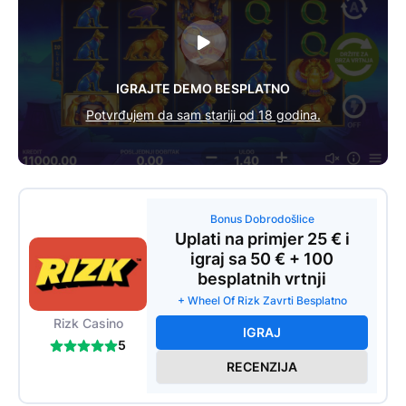
IGRAJTE DEMO BESPLATNO
Potvrđujem da sam stariji od 18 godina.
Bonus Dobrodošlice
Uplati na primjer 25 € i
igraj sa 50 € + 100
besplatnih vrtnji
+ Wheel Of Rizk Zavrti Besplatno
Rizk Casino
IGRAJ
5
RECENZIJA