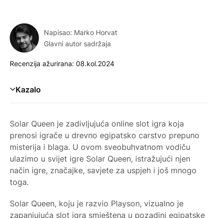
Napisao:
Marko Horvat
Glavni autor sadržaja
Recenzija ažurirana: 08.kol.2024
Kazalo
Pregled automata Solar Queen
Solar Queen Demo: Kako igrati
Solar Queen je zadivljujuća online slot igra koja
Značajke slot Solar Queen
prenosi igrače u drevno egipatsko carstvo prepuno
misterija i blaga. U ovom sveobuhvatnom vodiču
Solar Queen RTP objašnjeno
ulazimo u svijet igre Solar Queen, istražujući njen
Savjeti i strategije za igranje igre Solar Queen
način igre, značajke, savjete za uspjeh i još mnogo
toga.
Solar Queen: dizajn grafike i zvuka
Mobilna kompatibilnost Solar Queen
Solar Queen, koju je razvio Playson, vizualno je
zapanjujuća slot igra smještena u pozadini egipatske
Solar Queen: Gdje igrati i bonusi