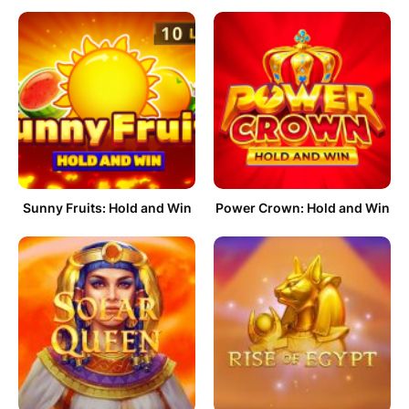
Sunny Fruits: Hold and Win
Power Crown: Hold and Win