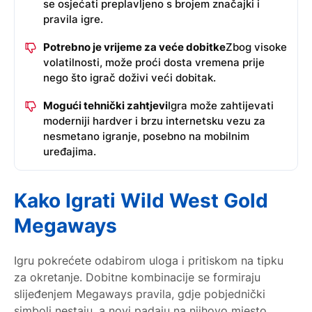
se osjećati preplavljeno s brojem značajki i
pravila igre.
Potrebno je vrijeme za veće dobitke
Zbog visoke
volatilnosti, može proći dosta vremena prije
nego što igrač doživi veći dobitak.
Mogući tehnički zahtjevi
Igra može zahtijevati
moderniji hardver i brzu internetsku vezu za
nesmetano igranje, posebno na mobilnim
uređajima.
Kako Igrati Wild West Gold
Megaways
Igru pokrećete odabirom uloga i pritiskom na tipku
za okretanje. Dobitne kombinacije se formiraju
slijeđenjem Megaways pravila, gdje pobjednički
simboli nestaju, a novi padaju na njihovo mjesto.