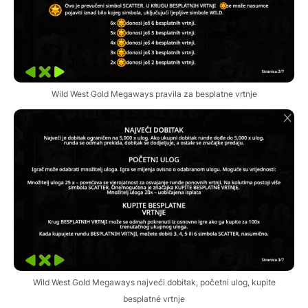
Wild West Gold Megaways pravila za besplatne vrtnje
Wild West Gold Megaways najveći dobitak, početni ulog, kupite
besplatné vrtnje