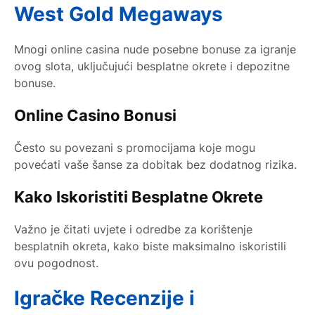
West Gold Megaways
Mnogi online casina nude posebne bonuse za igranje
ovog slota, uključujući besplatne okrete i depozitne
bonuse.
Online Casino Bonusi
Često su povezani s promocijama koje mogu
povećati vaše šanse za dobitak bez dodatnog rizika.
Kako Iskoristiti Besplatne Okrete
Važno je čitati uvjete i odredbe za korištenje
besplatnih okreta, kako biste maksimalno iskoristili
ovu pogodnost.
Igračke Recenzije i