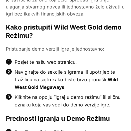
ulaganja stvarnog novca ili jednostavno žele uživati u
Igračke Recenzije i Svjedočanstva
igri bez ikakvih financijskih obveza.
Ostale igre ovog pružatelja usluga
Kako pristupiti Wild West Gold demo
Režimu?
Pristupanje demo verziji igre je jednostavno:
Posjetite našu web stranicu.
Navigirajte do sekcije s igrama ili upotrijebite
tražilicu na sajtu kako biste brzo pronašli
Wild
West Gold Megaways
.
Kliknite na opciju “Igraj u demo režimu” ili sličnu
oznaku koja vas vodi do demo verzije igre.
Prednosti Igranja u Demo Režimu