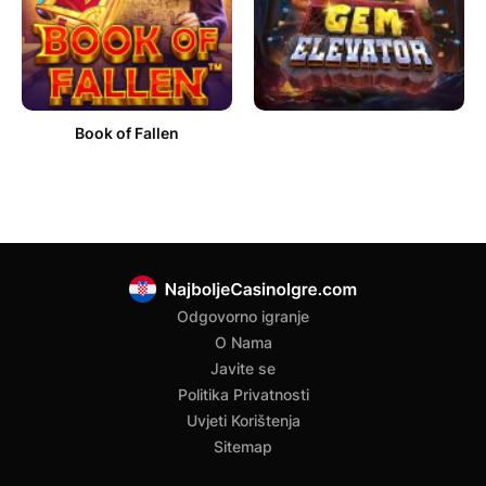
Book of Fallen
Odgovorno igranje
O Nama
Javite se
Politika Privatnosti
Uvjeti Korištenja
Sitemap