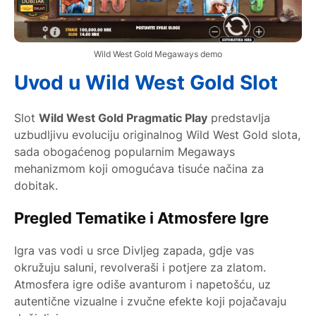
Wild West Gold Megaways demo
Uvod u Wild West Gold Slot
Slot
Wild West Gold Pragmatic Play
predstavlja
uzbudljivu evoluciju originalnog Wild West Gold slota,
sada obogaćenog popularnim Megaways
mehanizmom koji omogućava tisuće načina za
dobitak.
Pregled Tematike i Atmosfere Igre
Igra vas vodi u srce Divljeg zapada, gdje vas
okružuju saluni, revolveraši i potjere za zlatom.
Atmosfera igre odiše avanturom i napetošću, uz
autentične vizualne i zvučne efekte koji pojačavaju