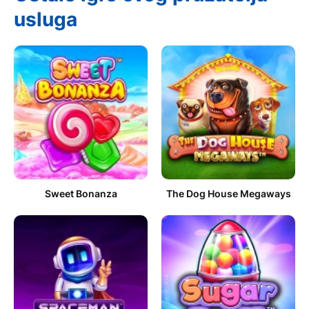
usluga
Sweet Bonanza
The Dog House Megaways