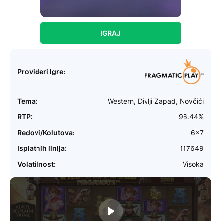
IGRAJ
Provideri Igre:
Tema:
Western, Divlji Zapad, Novčići
RTP:
96.44%
Redovi/Kolutova:
6×7
Isplatnih linija:
117649
Volatilnost:
Visoka