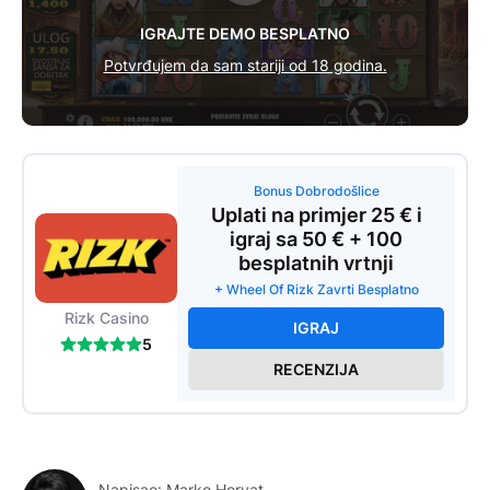
IGRAJTE DEMO BESPLATNO
Potvrđujem da sam stariji od 18 godina.
Bonus Dobrodošlice
Uplati na primjer 25 € i
igraj sa 50 € + 100
besplatnih vrtnji
+ Wheel Of Rizk Zavrti Besplatno
Rizk Casino
IGRAJ
5
RECENZIJA
Napisao:
Marko Horvat